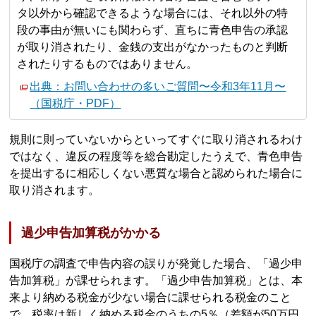
タ以外から確認できるような場合には、それ以外の特
段の事由が無いにも関わらず、直ちに青色申告の承認
が取り消されたり、金銭の支出がなかったものと判断
されたりするものではありません。
出典：お問い合わせの多いご質問〜令和3年11月〜
（国税庁・PDF）
規則に則っていないからといってすぐに取り消されるわけ
ではなく、違反の程度等を総合勘定したうえで、青色申告
を提出するに相応しくない悪質な場合と認められた場合に
取り消されます。
過少申告加算税がかかる
国税庁の調査で申告内容の誤りが発覚した場合、「過少申
告加算税」が課せられます。「過少申告加算税」とは、本
来より納める税金が少ない場合に課せられる税金のこと
で、税率は新しく納める税金のうちの5％（差額が50万円