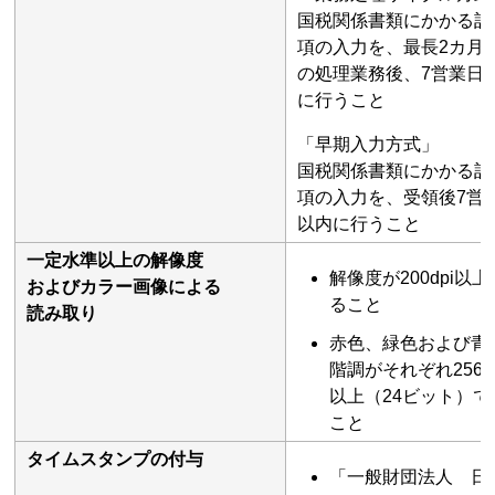
国税関係書類にかかる記
項の入力を、最長2カ月
の処理業務後、7営業日
に行うこと
「早期入力方式」
国税関係書類にかかる記
項の入力を、受領後7営
以内に行うこと
一定水準以上の解像度
解像度が200dpi以
およびカラー画像による
ること
読み取り
赤色、緑色および青
階調がそれぞれ256
以上（24ビット）で
こと
タイムスタンプの付与
「一般財団法人 日