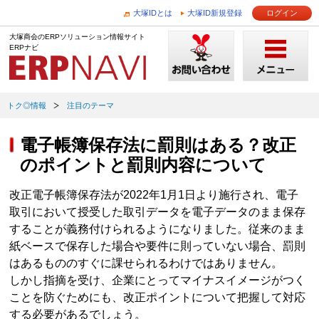
大塚IDとは
大塚ID新規登録
ログイン
大塚商会のERPソリューション情報サイト
ERPナビ
トク◎情報
注目のテーマ
電子帳簿保存法に罰則はある？改正
のポイントと罰則内容について
改正電子帳簿保存法が2022年1月1日より施行され、電子
取引において授受した取引データを電子データのまま保存
することが義務付けられるようになりました。従来のまま
紙ベースで保存した場合や要件に則っていない場合、罰則
はあるもののすぐに課せられるわけではありません。
しかし指摘を受け、企業にとってマイナスイメージがつく
ことを防ぐためにも、改正ポイントについて把握して対応
する必要があるでしょう。