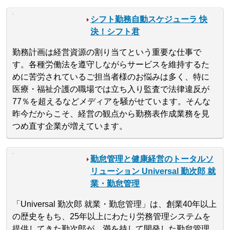
シフト勤務自動スケジューラ 快
決！シフト君
勤務計画は経営資源の割り当てという重要な仕事で
す。各種労働法を遵守しながらサービスを維持するた
めに苦労されているご担当者様のお悩みは多く、特に
医療・福祉介護の職場では立ち入り監査で法律違反が
77％を超えるなどメディアを騒がせています。そんな
昨今だからこそ、経営の観点から勤務表作成業務を見
つめ直す企業が増えています。
勤怠管理と健康経営のトータルソ
リューション Universal 勤次郎 就
業・勤怠管理
「Universal 勤次郎 就業・勤怠管理」は、創業40年以上
の歴史をもち、25年以上にわたり労務管理システムを
提供してきた勤次郎が、満を持して開発した勤怠管理