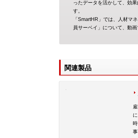
ったデータを活かして、効果
す。
「SmartHR」では、人
員サーベイ」について、動画
関連製品
雇
に
時
事