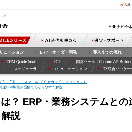
大塚
Pナビ
リューション
ERP・オーダー開発
導入までの流れ
CRM QuickCreator
CTI
開発ツール（Custom AP Builde
スケジューラ
コミュニケーション
DX統合パッケー
E V 2nd Edition（スマイル ブイ セカンド エディション）
との違いや機能を図解でわかりやすく解説
は？ ERP・業務システムと
く解説