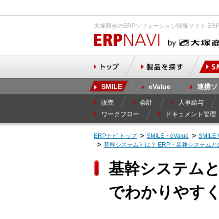
大塚商会のERPソリューション情報サイト ER
SMILE
eValue
連携ソ
販売
会計
人事給与
ワークフロー
ドキュメント管理
ERPナビ トップ
SMILE・eValue
SMIL
基幹システムとは？ ERP・業務システム
基幹システムと
でわかりやす