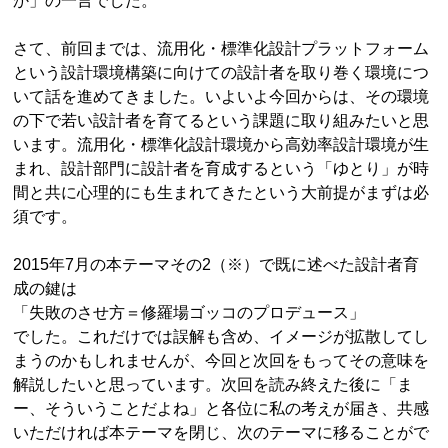
か」の一言でした。
さて、前回までは、流用化・標準化設計プラットフォーム
という設計環境構築に向けての設計者を取り巻く環境につ
いて話を進めてきました。いよいよ今回からは、その環境
の下で若い設計者を育てるという課題に取り組みたいと思
います。流用化・標準化設計環境から高効率設計環境が生
まれ、設計部門に設計者を育成するという「ゆとり」が時
間と共に心理的にも生まれてきたという大前提がまずは必
須です。
2015年7月の本テーマその2（※）で既に述べた設計者育
成の鍵は
「失敗のさせ方＝修羅場ゴッコのプロデュース」
でした。これだけでは誤解も含め、イメージが拡散してし
まうのかもしれませんが、今回と次回をもってその意味を
解説したいと思っています。次回を読み終えた後に「ま
ー、そういうことだよね」と各位に私の考えが届き、共感
いただければ本テーマを閉じ、次のテーマに移ることがで