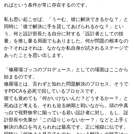
ればという条件が常に存在するのです。
私も思い起こせば、「うーむ、彼に解決できるかな？」と
同時に「後で解決に手を貸してあげられるかな？」とい
う、何と設計部長たる自分に対する「設計者としての技
量」を推し量る局面でもありました。何が問題の根本なの
か？それはそれは、なかなか私自身が試されるステージで
あったことを思い出します。
「修羅場ゴッコのプロデュース」としての場面はここから
始まるのです。
修羅場とは、言わずと知れた問題解決のプロセス、そうで
すPDCAを必死で回しているプロセスです。
寝ても覚めても「何がいけないんだ？どうするかー？」と
死ぬほど考える。それも迫る納期と戦いながら。頭の中真
っ白で視野狭窄に陥っている若い設計者に対し、もし、設
計部長や先輩が「この辺りじゃないかー？」などと上手く
解決の糸口を与えられれば最高です。正に地獄に仏です。