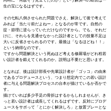
同時に「何故そう見立てたのか」という解決への助言は一
生の宝になるはずです。
その七転八倒させられた問題でさえ、解決して後で考えて
みれば「当たり前だよねー」となるのが常です。自然の
掟・節理に逆らっていただけなのですから。でも、それだ
けに、それらを見通せなかった設計者としての技量不足は
大いに反省させられるのです。最後は「なるほどね！！」
という納得なのです。
ですから問題解決という死ぬほど考える修羅場がどれ程若
い設計者を鍛えてくれるのか。説明は不要だと思います。
となれば、後は設計部長や先輩設計者が「ゴッコ」の由来
であるプロデュースという、つまり想定内でこの若い設計
者に与える問題解決プロセスの台本が描けているか否かで
す。
描けていれば多少手足の骨折はするかもしれませんが、き
っと若い設計者は成長してくれるはずです。反対にプロデ
ュースをサボって「とにかく解決しろ」と放置プレーとな