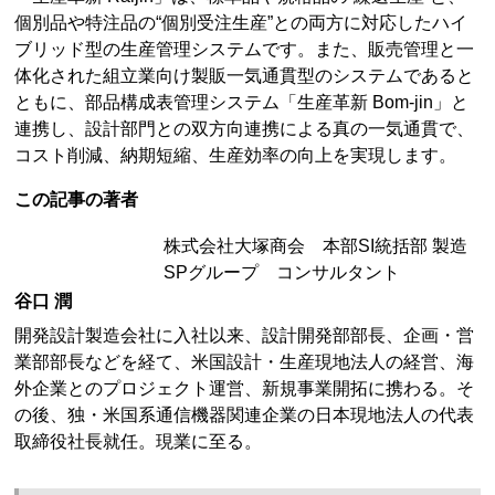
個別品や特注品の“個別受注生産”との両方に対応したハイ
ブリッド型の生産管理システムです。また、販売管理と一
体化された組立業向け製販一気通貫型のシステムであると
ともに、部品構成表管理システム「生産革新 Bom-jin」と
連携し、設計部門との双方向連携による真の一気通貫で、
コスト削減、納期短縮、生産効率の向上を実現します。
この記事の著者
株式会社大塚商会 本部SI統括部 製造
SPグループ コンサルタント
谷口 潤
開発設計製造会社に入社以来、設計開発部部長、企画・営
業部部長などを経て、米国設計・生産現地法人の経営、海
外企業とのプロジェクト運営、新規事業開拓に携わる。そ
の後、独・米国系通信機器関連企業の日本現地法人の代表
取締役社長就任。現業に至る。