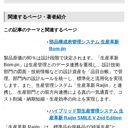
関連するページ・著者紹介
この記事のテーマと関連するページ
部品構成表管理システム 生産革新
Bom-jin
製品原価の80％は設計段階で決定されます。「生産革新
Bom-jin」は生産管理とのデータ連携を重視し、設計技術
部門の図面・技術情報などの設計資産を「品目台帳」で管
理。部門内の設計ルールを統一し、標準化と流用化を実現
します。また、生産管理システム「生産革新 Raijin」と連
携し、生産部門との双方向連携による真の一気通貫で、コ
スト削減・納期短縮・生産効率の向上を実現します。
ハイブリッド型生産管理システム 生
産革新 Raijin SMILE V 2nd Edition
「生産革新 Raijin」は、標準品や規格品の“繰返生産”と、