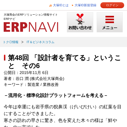
大塚IDとは
大塚ID新規登録
ログイン
大塚商会のERPソリューション情報サイト
ERPナビ
トク◎情報
IT＆ビジネスコラム
第48回 「設計者を育てる」というこ
と その6
公開日：2015年11月 6日
著者：谷口 潤 (株式会社大塚商会)
キーワード：製造業 / 業務改善
－流用化・標準化設計プラットフォームを考える－
今年は幸運にも岩手県の猊鼻渓（げいびけい）の紅葉を目
にすることができました。
寒さの訪れの早さに驚き、色を変えた木々の様は「鮮や