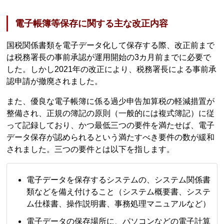
電子帳簿等保存に関する主な改正内容
国税関係書類を電子データ化して保存する際、改正前まで
は税務署長の事前承認が運用開始の3カ月前までに必要で
した。しかし2021年の改正により、税務署長による事前承
認申請が撤廃されました。
また、優良な電子帳簿に係る過少申告加算税の軽減措置が
整備され、正規の簿記の原則（一般的には複式簿記）に従
って記録しており、かつ最低三つの要件を満たせば、電子
データ保存が認められるという満たすべき要件の数が緩和
されました。三つの要件とは以下を指します。
電子データを保存するシステムの、システム関係書
類などを備え付けること（システム概要書、システ
ム仕様書、操作説明書、事務処理マニュアルなど）
電子データの保存場所に、パソコンなどの電子計算