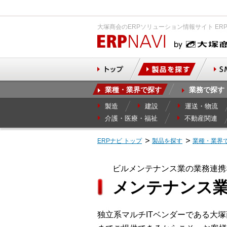
大塚商会のERPソリューション情報サイト ER
業種・業界で探す
業務で探す
製造
建設
運送・物流
介護・医療・福祉
不動産関連
ERPナビ トップ
製品を探す
業種・業界
ビルメンテナンス業の業務連携
メンテナンス業
独立系マルチITベンダーである大