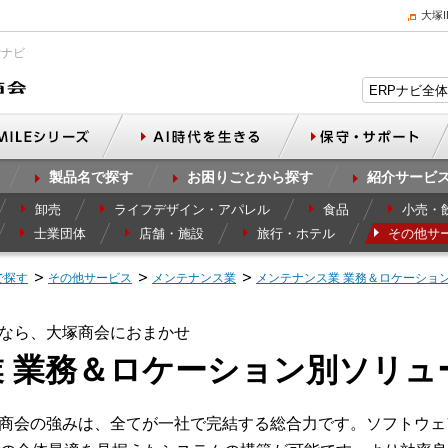
大塚
Pナビ
製品名で探す
お困りごとから探す
紹介サービ
卸売
ライフデザイン・アパレル
食品
小売・
士業団体
店舗・施設
旅行・ホテル
その他サ
で探す
その他サービス
メンテナンス業
メンテナンス業 業務＆ロケーショ
なら、大塚商会におまかせ
 業務＆ロケーション別ソリュ
塚商会の強みは、全てが一社で完結する総合力です。ソフトウ