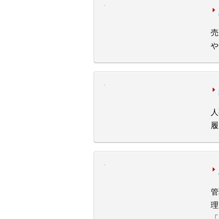
売
や
人
履
管
理
「