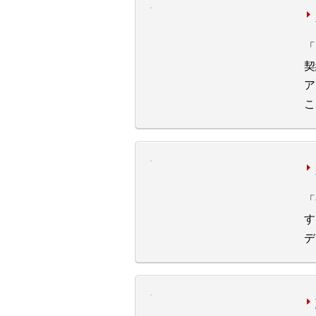
「
契
ア
こ
「
す
デ