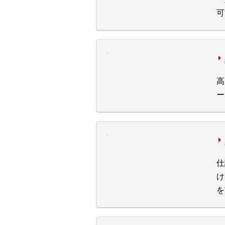
可
高
ー
仕
け
を