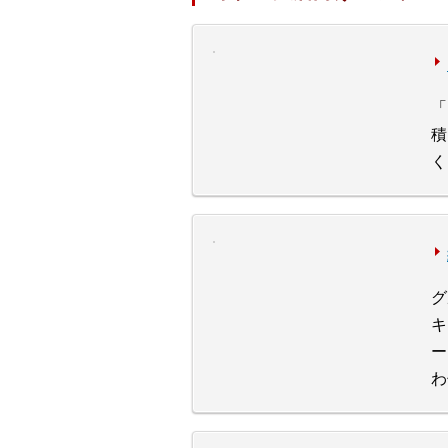
「
積
く
グ
キ
ー
わ