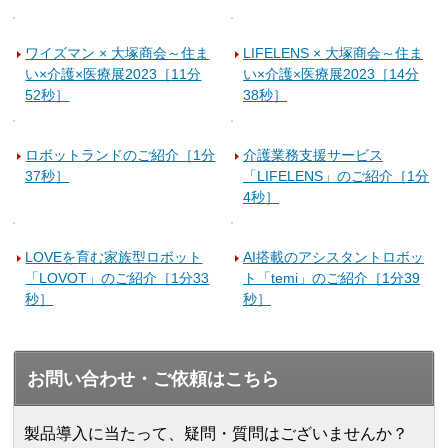
ワイズマン × 大塚商会～住ま
LIFELENS × 大塚商会～住ま
い×介護×医療展2023［11分
い×介護×医療展2023［14分
52秒］
38秒］
ロボットランドのご紹介［1分
介護業務支援サービス
37秒］
「LIFELENS」のご紹介［1分
4秒］
LOVEを育む家族型ロボット
AI搭載のアシスタントロボッ
「LOVOT」のご紹介［1分33
ト「temi」のご紹介［1分39
秒］
秒］
お問い合わせ・ご依頼はこちら
製品導入に当たって、疑問・質問はございませんか？