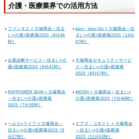
介護・医療業界での活用方法
ファンタス × 大塚商会～住ま
temi・temi Go × 大塚商会～住
い×介護×医療展2023［8分46
まい×介護×医療展2023［14分
秒］
07秒］
企業診断サービス～住まい×介
大塚商会セキュリティサービ
護×医療展2023［8分41秒］
ス～住まい×介護×医療展
2023［8分57秒］
RAYPOWER 3kVA × 大塚商会
WOSH × 大塚商会～住まい×
～住まい×介護×医療展
介護×医療展2023［7分46秒］
2023［7分35秒］
ヘルス×ライフ × 大塚商会～
ケアズ・コネクト × 大塚商会
住まい×介護×医療展2023［9
～住まい×介護×医療展
分27秒］
2023［11分53秒］