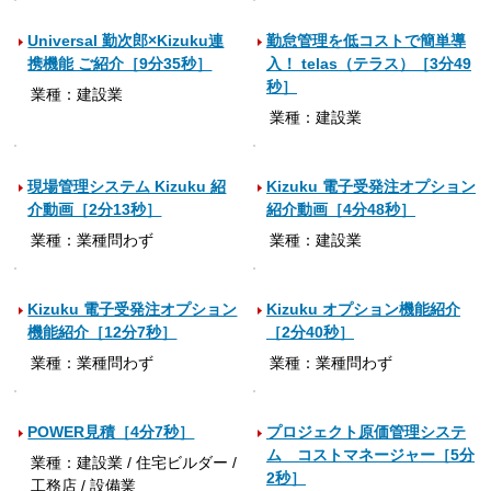
Universal 勤次郎×Kizuku連
勤怠管理を低コストで簡単導
携機能 ご紹介［9分35秒］
入！ telas（テラス）［3分49
秒］
業種：建設業
業種：建設業
現場管理システム Kizuku 紹
Kizuku 電子受発注オプション
介動画［2分13秒］
紹介動画［4分48秒］
業種：業種問わず
業種：建設業
Kizuku 電子受発注オプション
Kizuku オプション機能紹介
機能紹介［12分7秒］
［2分40秒］
業種：業種問わず
業種：業種問わず
POWER見積［4分7秒］
プロジェクト原価管理システ
ム コストマネージャー［5分
業種：建設業 / 住宅ビルダー /
2秒］
工務店 / 設備業