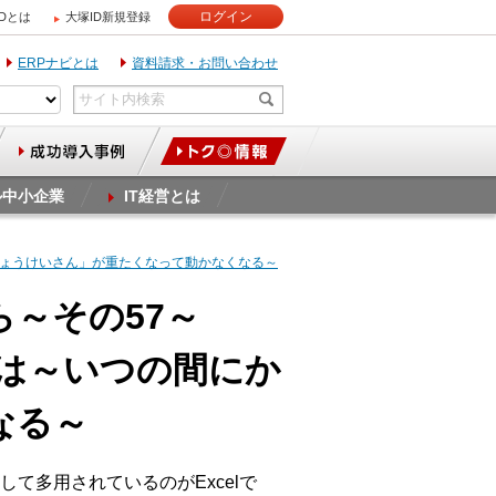
ログイン
IDとは
大塚ID新規登録
ERPナビとは
資料請求・お問い合わせ
ル中小企業
IT経営とは
「ひょうけいさん」が重たくなって動かなくなる～
ら～その57～
とは～いつの間にか
なる～
て多用されているのがExcelで