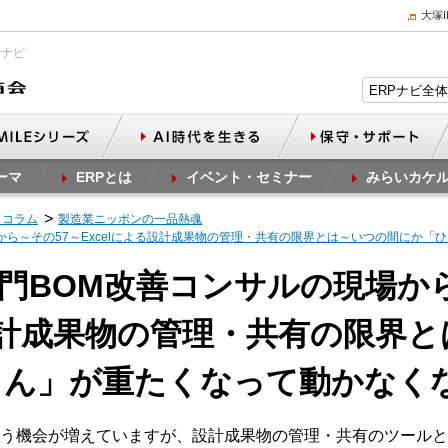
大塚
Pナビ
ーマ
ERPとは
イベント・セミナー
みらいカケ
スコラム
製造業ニッポンの一品熱魂
場から～その57～Excelによる設計成果物の管理・共有の限界とは～いつの間にか
計部門BOM改善コンサルの現場か
る設計成果物の管理・共有の限界
さん」が重たくなって動かなく
う機会が増えていますが、設計成果物の管理・共有のツールとし