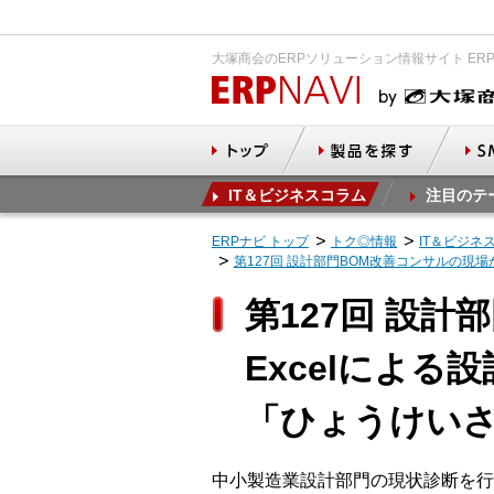
大塚商会のERPソリューション情報サイト ER
IT＆ビジネスコラム
注目のテ
ERPナビ トップ
トク◎情報
IT＆ビジネ
第127回 設計部門BOM改善コンサルの現
第127回 設
Excelによ
「ひょうけい
中小製造業設計部門の現状診断を行