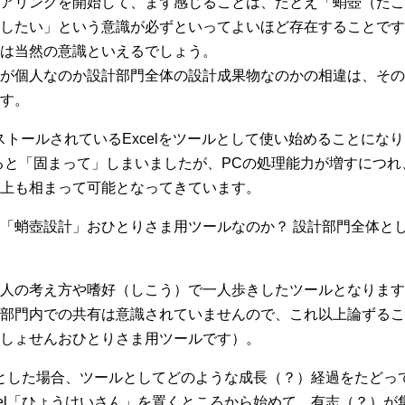
アリングを開始して、まず感じることは、たとえ「蛸壺（たこ
したい」という意識が必ずといってよいほど存在することです
は当然の意識といえるでしょう。
が個人なのか設計部門全体の設計成果物なのかの相違は、その
す。
ストールされているExcelをツールとして使い始めることにな
くると「固まって」しまいましたが、PCの処理能力が増すにつれ
上も相まって可能となってきています。
「蛸壺設計」おひとりさま用ツールなのか？ 設計部門全体と
人の考え方や嗜好（しこう）で一人歩きしたツールとなります
部門内での共有は意識されていませんので、これ以上論ずるこ
しょせんおひとりさま用ツールです）。
前提とした場合、ツールとしてどのような成長（？）経過をたど
cel「ひょうけいさん」を置くところから始めて、有志（？）