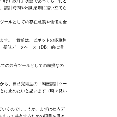
つぼ）設計」状態であっても「何と
。設計時間や出図納期に追い立てら
ツールとしての存在意義や価値を全
ります。一昔前は、ピボットの多重利
、疑似データベース（DB）的に活
しての共有ツールとしての前提なの
から、自己完結型の「蛸壺設計ツー
とは止めたいと思います（時々良い
っていくのでしょうか。まずは社内デ
が集まって共有するための項目を侃々