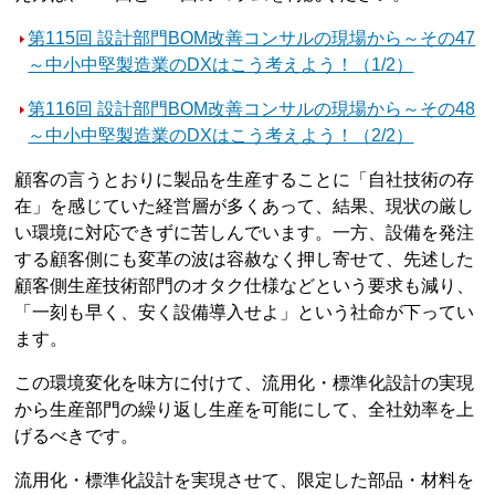
第115回 設計部門BOM改善コンサルの現場から～その47
～中小中堅製造業のDXはこう考えよう！（1/2）
第116回 設計部門BOM改善コンサルの現場から～その48
～中小中堅製造業のDXはこう考えよう！（2/2）
顧客の言うとおりに製品を生産することに「自社技術の存
在」を感じていた経営層が多くあって、結果、現状の厳し
い環境に対応できずに苦しんでいます。一方、設備を発注
する顧客側にも変革の波は容赦なく押し寄せて、先述した
顧客側生産技術部門のオタク仕様などという要求も減り、
「一刻も早く、安く設備導入せよ」という社命が下ってい
ます。
この環境変化を味方に付けて、流用化・標準化設計の実現
から生産部門の繰り返し生産を可能にして、全社効率を上
げるべきです。
流用化・標準化設計を実現させて、限定した部品・材料を