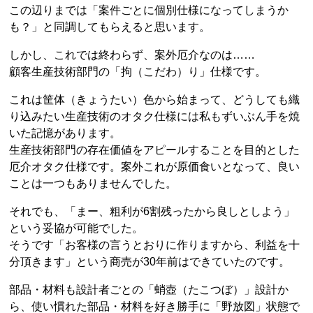
この辺りまでは「案件ごとに個別仕様になってしまうか
も？」と同調してもらえると思います。
しかし、これでは終わらず、案外厄介なのは……
顧客生産技術部門の「拘（こだわ）り」仕様です。
これは筐体（きょうたい）色から始まって、どうしても織
り込みたい生産技術のオタク仕様には私もずいぶん手を焼
いた記憶があります。
生産技術部門の存在価値をアピールすることを目的とした
厄介オタク仕様です。案外これが原価食いとなって、良い
ことは一つもありませんでした。
それでも、「まー、粗利が6割残ったから良しとしよう」
という妥協が可能でした。
そうです「お客様の言うとおりに作りますから、利益を十
分頂きます」という商売が30年前はできていたのです。
部品・材料も設計者ごとの「蛸壺（たこつぼ）」設計か
ら、使い慣れた部品・材料を好き勝手に「野放図」状態で