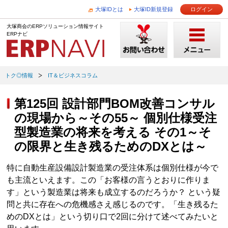
大塚IDとは
大塚ID新規登録
ログイン
大塚商会のERPソリューション情報サイト
ERPナビ
トク◎情報
IT＆ビジネスコラム
第125回 設計部門BOM改善コンサル
の現場から～その55～ 個別仕様受注
型製造業の将来を考える その1～そ
の限界と生き残るためのDXとは～
特に自動生産設備設計製造業の受注体系は個別仕様が今で
も主流といえます。この「お客様の言うとおりに作りま
す」という製造業は将来も成立するのだろうか？ という疑
問と共に存在への危機感さえ感じるのです。「生き残るた
めのDXとは」という切り口で2回に分けて述べてみたいと