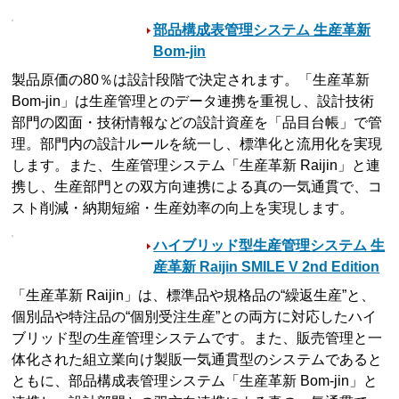
部品構成表管理システム 生産革新
Bom-jin
製品原価の80％は設計段階で決定されます。「生産革新
Bom-jin」は生産管理とのデータ連携を重視し、設計技術
部門の図面・技術情報などの設計資産を「品目台帳」で管
理。部門内の設計ルールを統一し、標準化と流用化を実現
します。また、生産管理システム「生産革新 Raijin」と連
携し、生産部門との双方向連携による真の一気通貫で、コ
スト削減・納期短縮・生産効率の向上を実現します。
ハイブリッド型生産管理システム 生
産革新 Raijin SMILE V 2nd Edition
「生産革新 Raijin」は、標準品や規格品の“繰返生産”と、
個別品や特注品の“個別受注生産”との両方に対応したハイ
ブリッド型の生産管理システムです。また、販売管理と一
体化された組立業向け製販一気通貫型のシステムであると
ともに、部品構成表管理システム「生産革新 Bom-jin」と