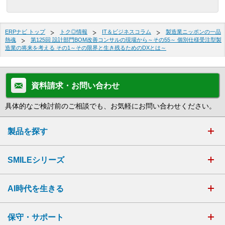
ERPナビ トップ
トク◎情報
IT＆ビジネスコラム
製造業ニッポンの一品
熱魂
第125回 設計部門BOM改善コンサルの現場から～その55～ 個別仕様受注型製
造業の将来を考える その1～その限界と生き残るためのDXとは～
資料請求・お問い合わせ
具体的なご検討前のご相談でも、お気軽にお問い合わせください。
製品を探す
SMILEシリーズ
AI時代を生きる
保守・サポート