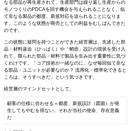
なる部品が再生産されて、生産部門は繰り返し生産からの
モノつくりのPDCAを回す機会を与えられることなく、似
て非なる製品の都度、新規対応を迫られることになりま
す。このような状態が商売としての利益をむしばんできた
のです。
この状態に疑問を持つことができた経営層は、先述した部
品・材料逼迫（ひっぱく）や「蛸壺」設計の現状を受け入
れて、限られた部品・材料で製品を生み出す重要性に気づ
くわけです。「コア技術が一緒なのに、なぜ毎回似て非な
る部品・ユニットが必要なのか？ 流用化・標準化できると
ころは、そうすべきだ」という気づきです。
経営層のマインドセットとして、
顧客の仕様に合わせる＝都度、新規設計（図面）が発
生してもやむを得ない。それが当社の使命、存在意義
だ