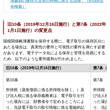
簿書類の保存方法等の特例に関する法律」（e-Gov法
令検索）
旧10条（2019年12月16日施行）と第7条（2022年
1月1日施行）の変更点
国税関係帳簿書類を保存する際に、電子取引の保存区分に
あたる場合は、真実性の要件と可視性の要件を満たす必要
があります。電子データ化による保存と管理を容易にする
ため、以下のような要件緩和が行われました。
旧10条（2019年12月16日施行）
第7条（2
第10条
第7条
所得税（源泉徴収に係る所得税を除く。）及
所得税（
び法人税に係る保存義務者は、電子取引を行
び法人税
った場合には、財務省令で定めるところによ
った場合
り、当該電子取引の取引情報に係る電磁的記
り、当該