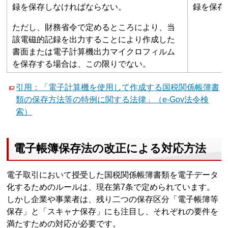
録を保存しなければならない。
録を保存
ただし、財務省令で定めるところにより、当
該電磁的記録を出力することにより作成した
書面または電子計算機出力マイクロフィルム
を保存する場合は、この限りでない。
引用：「電子計算機を使用して作成する国税関係帳簿書
類の保存方法等の特例に関する法律」（e-Gov法令検
索）
電子帳簿保存法の改正による対応方法
電子取引において授受した国税関係帳簿書類を電子データ
化するためのルールは、現在第7条で定められています。
しかし企業や事業者は、残り二つの保存区分「電子帳簿等
保存」と「スキャナ保存」にも注目し、それぞれの要件を
満たすための対応が必要です。