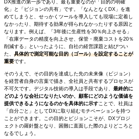
DX推進の第一歩であり、最も重要なのが「目的の明確
化」と「ビジョンの共有」です。「なんとなくDX」を進
めてしまうと、せっかくツールを導入しても現場に定着し
なかったり、期待する効果が得られなかったりする原因と
なります。例えば、「3年後に生産性を30％向上させる」
「在庫データの精度を向上させ、保管・廃棄コストを20％
削減する」といったように、自社の経営課題と結びつい
た、
具体的で測定可能な目的（ゴール）を設定することが
重要
です。
そのうえで、その目的を達成した先の未来像（ビジョン）
を経営者自身の言葉で描き、全社員と共有するプロセスが
不可欠です。デジタル技術の導入は手段であり、
最終的に
どのような会社になりたいのか、顧客にどのような価値を
提供できるようになるのかを具体的に示す
ことで、社員は
「自分ごと」としてDXに取り組むモチベーションを持つ
ことができます。この目的とビジョンこそが、DXプロジ
ェクトの羅針盤となり、困難に直面した際のよりどころと
なるでしょう。