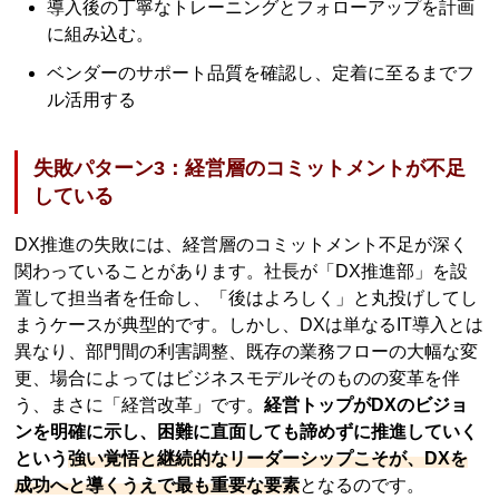
導入後の丁寧なトレーニングとフォローアップを計画
に組み込む。
ベンダーのサポート品質を確認し、定着に至るまでフ
ル活用する
失敗パターン3：経営層のコミットメントが不足
している
DX推進の失敗には、経営層のコミットメント不足が深く
関わっていることがあります。社長が「DX推進部」を設
置して担当者を任命し、「後はよろしく」と丸投げしてし
まうケースが典型的です。しかし、DXは単なるIT導入とは
異なり、部門間の利害調整、既存の業務フローの大幅な変
更、場合によってはビジネスモデルそのものの変革を伴
う、まさに「経営改革」です。
経営トップがDXのビジョ
ンを明確に示し、困難に直面しても諦めずに推進していく
という
強い覚悟と継続的なリーダーシップこそが、DXを
成功へと導くうえで最も重要な要素
となるのです。