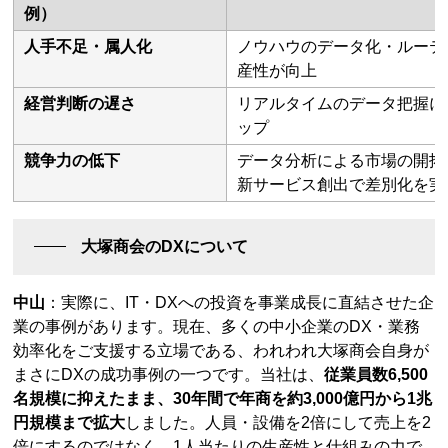
例）
人手不足・属人化
ノウハウのデータ化・ルーテ
産性が向上
経営判断の遅さ
リアルタイムのデータ把握に
ップ
競争力の低下
データ分析による市場の開拓
新サービス創出で差別化を実
大塚商会のDXについて
中山
：実際に、IT・DXへの投資を事業成長に直結させた企
業の事例があります。現在、多くの中小企業のDX・業務
効率化をご支援する立場である、われわれ大塚商会自身が
まさにDXの成功事例の一つです。当社は、
従業員数6,500
名規模に抑えたまま、30年間で年商を約3,000億円から1兆
円規模まで拡大
しました。人員・設備を2倍にして売上を2
倍にするのではなく、1人当たりの生産性と仕組みの力で