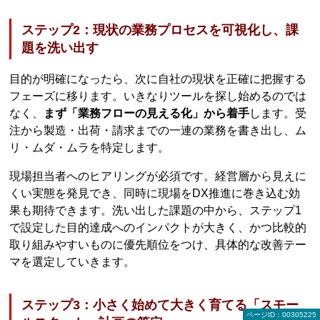
ステップ2：現状の業務プロセスを可視化し、課
題を洗い出す
目的が明確になったら、次に自社の現状を正確に把握する
フェーズに移ります。いきなりツールを探し始めるのでは
なく、
まず「業務フローの見える化」から着手
します。受
注から製造・出荷・請求までの一連の業務を書き出し、ム
リ・ムダ・ムラを特定します。
現場担当者へのヒアリングが必須です。経営層から見えに
くい実態を発見でき、同時に現場をDX推進に巻き込む効
果も期待できます。洗い出した課題の中から、ステップ1
で設定した目的達成へのインパクトが大きく、かつ比較的
取り組みやすいものに優先順位をつけ、具体的な改善テー
マを選定していきます。
ステップ3：小さく始めて大きく育てる「スモー
ページID：00305225