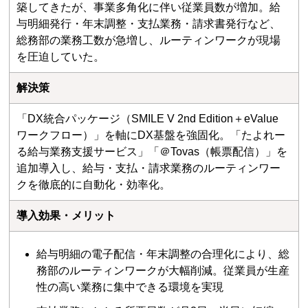
築してきたが、事業多角化に伴い従業員数が増加。給
与明細発行・年末調整・支払業務・請求書発行など、
総務部の業務工数が急増し、ルーティンワークが現場
を圧迫していた。
解決策
「DX統合パッケージ（SMILE V 2nd Edition＋eValue
ワークフロー）」を軸にDX基盤を強固化。「たよれー
る給与業務支援サービス」「＠Tovas（帳票配信）」を
追加導入し、給与・支払・請求業務のルーティンワー
クを徹底的に自動化・効率化。
導入効果・メリット
給与明細の電子配信・年末調整の合理化により、総
務部のルーティンワークが大幅削減。従業員が生産
性の高い業務に集中できる環境を実現