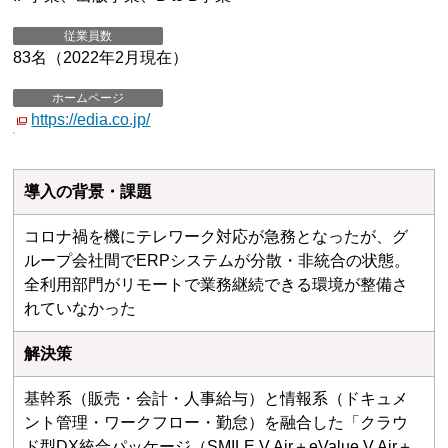
従業員数
83名（2022年2月現在）
ホームページ
https://edia.co.jp/
導入の背景・課題
コロナ禍を機にテレワーク対応が急務となったが、グ
ループ会社間でERPシステムが分散・非統合の状態。
全利用部門がリモートで業務継続できる環境が整備さ
れていなかった
解決策
基幹系（販売・会計・人事給与）と情報系（ドキュメ
ント管理・ワークフロー・勤怠）を融合した「クラウ
ド型DX統合パッケージ（SMILE V Air＋eValue V Air＋