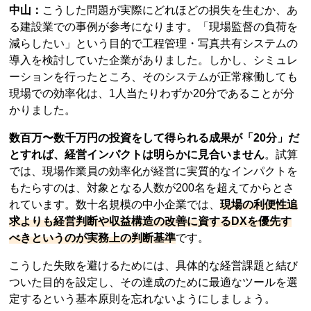
中山：
こうした問題が実際にどれほどの損失を生むか、あ
る建設業での事例が参考になります。「現場監督の負荷を
減らしたい」という目的で工程管理・写真共有システムの
導入を検討していた企業がありました。しかし、シミュレ
ーションを行ったところ、そのシステムが正常稼働しても
現場での効率化は、1人当たりわずか20分であることが分
かりました。
数百万〜数千万円の投資をして得られる成果が「20分」だ
とすれば、経営インパクトは明らかに見合いません
。試算
では、現場作業員の効率化が経営に実質的なインパクトを
もたらすのは、対象となる人数が200名を超えてからとさ
れています。数十名規模の中小企業では、
現場の利便性追
求よりも経営判断や収益構造の改善に資するDXを優先す
べきというのが実務上の判断基準
です。
こうした失敗を避けるためには、具体的な経営課題と結び
ついた目的を設定し、その達成のために最適なツールを選
定するという基本原則を忘れないようにしましょう。