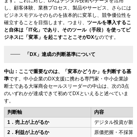
ます。これに対し、DXはデジタル技術やデータを活用
し、顧客体験、業務プロセス、製品やサービス、さらには
ビジネスモデルそのものを抜本的に変革し、競争優位性を
確立することを目指します。つまり、
ツールを導入するこ
と自体は「IT化」であり、そのツール（手段）を使ってビ
ジネスに「変革」を起こすことこそがDX
なのです。
「DX」達成の判断基準について
中山：ここで重要なのは、「変革かどうか」を判断する基
準
です。中小企業のDX支援に携わる専門家・中小企業診
断士である大塚商会セールスリーダーの中山は、次の3点
のいずれかが達成できて初めてDXといえると述べていま
す。
判断軸
内容
1．売上が上がるか
デジタル投資が新
2．利益が上がるか
原価把握・不採算