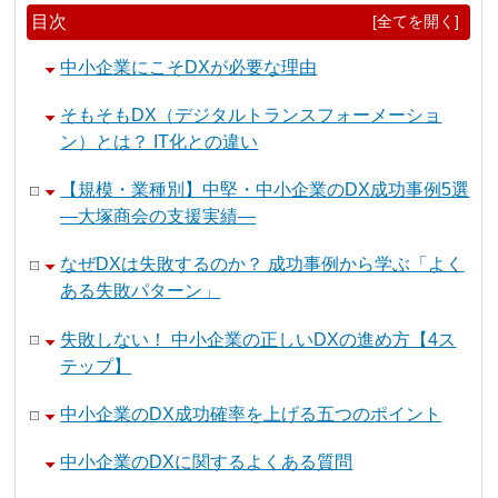
目次
[全てを開く]
中小企業にこそDXが必要な理由
そもそもDX（デジタルトランスフォーメーショ
ン）とは？ IT化との違い
【規模・業種別】中堅・中小企業のDX成功事例5選
―大塚商会の支援実績―
なぜDXは失敗するのか？ 成功事例から学ぶ「よく
ある失敗パターン」
失敗しない！ 中小企業の正しいDXの進め方【4ス
テップ】
中小企業のDX成功確率を上げる五つのポイント
中小企業のDXに関するよくある質問