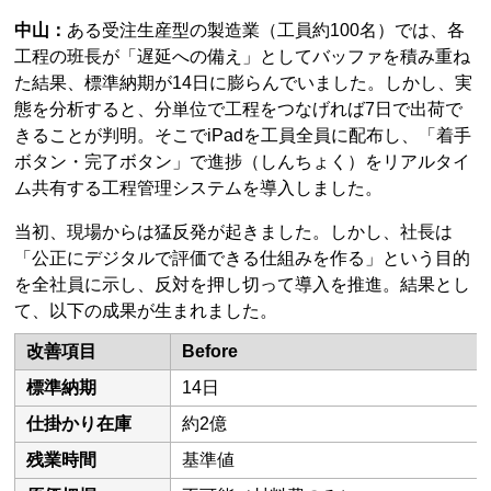
中山：
ある受注生産型の製造業（工員約100名）では、各
工程の班長が「遅延への備え」としてバッファを積み重ね
た結果、標準納期が14日に膨らんでいました。しかし、実
態を分析すると、分単位で工程をつなげれば7日で出荷で
きることが判明。そこでiPadを工員全員に配布し、「着手
ボタン・完了ボタン」で進捗（しんちょく）をリアルタイ
ム共有する工程管理システムを導入しました。
当初、現場からは猛反発が起きました。しかし、社長は
「公正にデジタルで評価できる仕組みを作る」という目的
を全社員に示し、反対を押し切って導入を推進。結果とし
て、以下の成果が生まれました。
改善項目
Before
標準納期
14日
仕掛かり在庫
約2億
残業時間
基準値