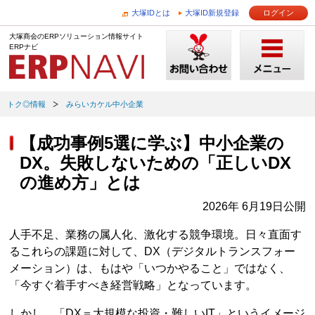
大塚IDとは
大塚ID新規登録
ログイン
大塚商会のERPソリューション情報サイト
ERPナビ
トク◎情報
みらいカケル中小企業
【成功事例5選に学ぶ】中小企業の
DX。失敗しないための「正しいDX
の進め方」とは
2026年 6月19日公開
人手不足、業務の属人化、激化する競争環境。日々直面す
るこれらの課題に対して、DX（デジタルトランスフォー
メーション）は、もはや「いつかやること」ではなく、
「今すぐ着手すべき経営戦略」となっています。
しかし、「DX＝大規模な投資・難しいIT」というイメージ