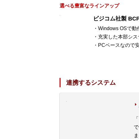
選べる豊富なラインアップ
ビジコム社製 BCP
・Windows OSで動
・充実した本部シス
・PCベースなので
連携するシステム
「
で
ま