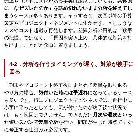
売上やコストにズレがある事実は認識していても、
具体的
に「なぜズレたのか」を詰め切れないまま分析を終えてし
まう
ケースが多々あります。そうすると、次回以降の予算
策定やプロジェクトマネジメントに生かせず、同じような
ミスやコスト超過が再発します。差異分析の目的は「数字
の把握」ではなく、「原因を突き止め、具体的な対策を打
ち出す」ことだと念頭に置きましょう。
4-2．分析を行うタイミングが遅く、対策が後手に
回る
「期末やプロジェクト終了後にまとめて差異を振り返る」
やり方の場合、
気付いた時には手遅れ
になっているケース
も多いです。特にプロジェクト型ビジネスでは、進行中に
赤字に陥ったとしても、気が付いたのが終了後の状況で
は、もう挽回はできません。できるだけ
月次や週次といっ
た短いスパンで差異分析
を行い、問題が生じた時点ですぐ
に修正する仕組みが必要です。