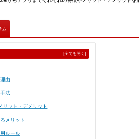
xcelからアプリまでそれぞれの特徴やメリット・デメリットを
ラム
[全てを開く]
な理由
の手法
のメリット・デメリット
するメリット
運用ルール