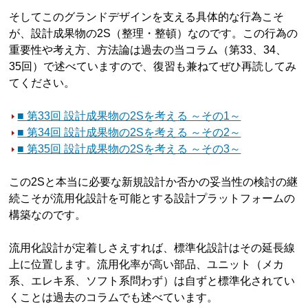
そしてこのグランドデザインを支える具体的な行為こそ
が、設計成果物の2S（整理・整頓）なのです。この行為の
重要性や考え方、方法論は過去の当コラム（第33、34、
35回）で述べていますので、復習も兼ねてぜひ再読してみ
てください。
■ 第33回 設計成果物の2Sを考える ～その1～
■ 第34回 設計成果物の2Sを考える ～その2～
■ 第35回 設計成果物の2Sを考える ～その3～
この2Sと本当に必要な新規設計か否かの妥当性の検討の継
続こそが流用化設計を可能とする設計プラットフォームの
構築なのです。
流用化設計が定着しさえすれば、標準化設計はその延長線
上に位置します。流用化率が高い部品、ユニット（メカ
系、エレキ系、ソフト系問わず）は自ずと標準化されてい
くことは過去のコラムでも述べています。