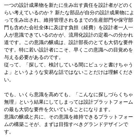
一つの設計成果物を新たに生み出す責任を設計者がどのく
らい考えているのか？ 新たな部品が自分の設計成果物によ
って生み出され、維持管理されるまでの生産部門や保守部
門も含めた会社全体に及ぼす負担（経費）を設計者一人一
人が意識できているのかが、流用化設計の定着への分かれ
道です。この意識の醸成は、設計部長のとても大切な要件
です。特に若い設計者にこそ、早くこの意識への目覚めを
与える必要があるのです。
従って、「探して、検討している間にピュッと書けちゃう
よ」というような安易な話ではないことだけは理解くださ
い。
でも、いくら意識を高めても、「こんなに探しづらくちゃ
無理」という結果にしてしまっては設計プラットフォーム
の最も大切な要件を欠いていることになります。
意識の醸成と共に、その意識を維持できるプラットフォー
ムの構築こそが、まずは目指すべきグランドデザインで
す。