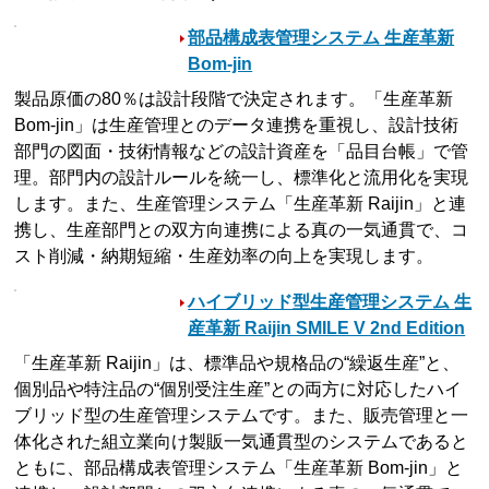
部品構成表管理システム 生産革新
Bom-jin
製品原価の80％は設計段階で決定されます。「生産革新
Bom-jin」は生産管理とのデータ連携を重視し、設計技術
部門の図面・技術情報などの設計資産を「品目台帳」で管
理。部門内の設計ルールを統一し、標準化と流用化を実現
します。また、生産管理システム「生産革新 Raijin」と連
携し、生産部門との双方向連携による真の一気通貫で、コ
スト削減・納期短縮・生産効率の向上を実現します。
ハイブリッド型生産管理システム 生
産革新 Raijin SMILE V 2nd Edition
「生産革新 Raijin」は、標準品や規格品の“繰返生産”と、
個別品や特注品の“個別受注生産”との両方に対応したハイ
ブリッド型の生産管理システムです。また、販売管理と一
体化された組立業向け製販一気通貫型のシステムであると
ともに、部品構成表管理システム「生産革新 Bom-jin」と