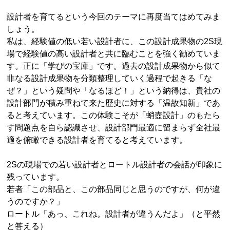
設計者を育てるという今回のテーマに再度当てはめてみま
しょう。
私は、経験値の低い若い設計者に、この設計成果物の2S現
場で経験値の高い設計者と共に臨むことを強く勧めていま
す。正に「学びの宝庫」です。過去の設計成果物から似て
非なる設計成果物を分類整理していく過程で起きる「な
ぜ？」という疑問や「なるほど！」という納得は、貴社の
設計部門が積み重ねて来た歴史に対する「温故知新」であ
ると考えています。この体験こそが「蛸壺設計」のもたら
す問題点を自ら認識させ、設計部門最適に留まらず全社最
適を俯瞰できる設計者を育てると考えています。
2Sの現場での若い設計者とロートル設計者の会話が印象に
残っています。
若者「この部品と、この部品同じと思うのですが、何が違
うのですか？」
ロートル「あっ、これね。設計者が違うんだよ」（と平然
と答える）