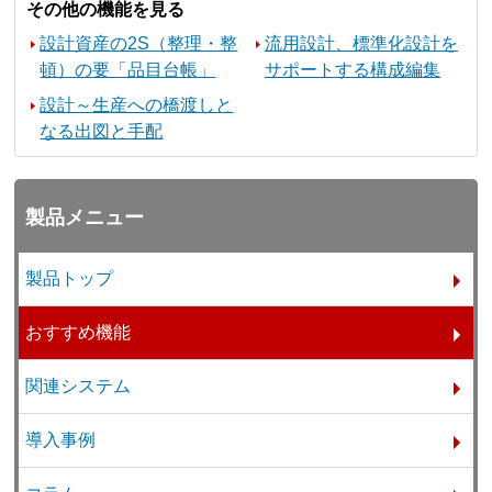
その他の機能を見る
設計資産の2S（整理・整
流用設計、標準化設計を
頓）の要「品目台帳」
サポートする構成編集
設計～生産への橋渡しと
なる出図と手配
製品メニュー
製品トップ
おすすめ機能
関連システム
導入事例