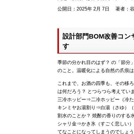
公開日：2025年 2月 7日
著者：谷
設計部門BOM改善コン
す
季節の分かれ目のはず？ の「節分
のこと。温暖化による自然の爪痕は
これまで、お酒の四季も、その移ろ
は何だろう？ とつらつら考えてい
三冷ホッピー⇒二冷ホッピー（冷た
キンミヤお湯割り⇒白湯（さゆ）（
割水のことか？ 焼酎の香りのする
シャリ金⇒かき氷（すごく悲しい）
てなことになってしまうのでしょう