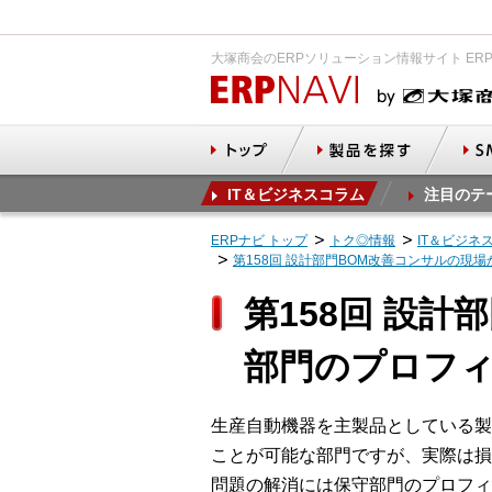
大塚商会のERPソリューション情報サイト ER
IT＆ビジネスコラム
注目のテ
ERPナビ トップ
トク◎情報
IT＆ビジネ
第158回 設計部門BOM改善コンサルの現
第158回 設
部門のプロフ
生産自動機器を主製品としている製
ことが可能な部門ですが、実際は損
問題の解消には保守部門のプロフィ