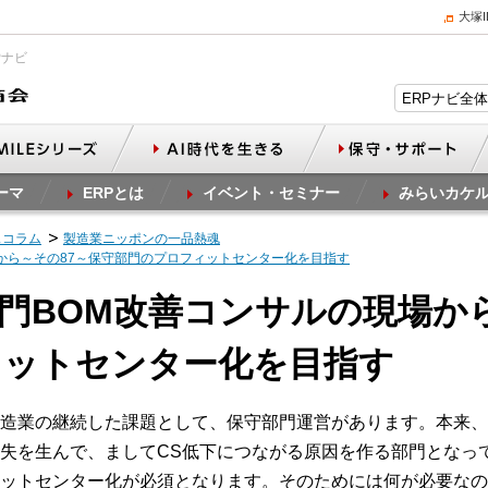
大塚
Pナビ
ーマ
ERPとは
イベント・セミナー
みらいカケ
スコラム
製造業ニッポンの一品熱魂
場から～その87～保守部門のプロフィットセンター化を目指す
計部門BOM改善コンサルの現場か
ィットセンター化を目指す
造業の継続した課題として、保守部門運営があります。本来、
失を生んで、ましてCS低下につながる原因を作る部門となっ
ットセンター化が必須となります。そのためには何が必要なの