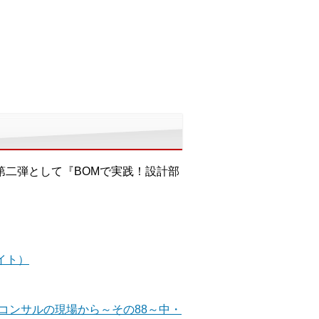
第二弾として『BOMで実践！設計部
イト）
改善コンサルの現場から～その88～中・