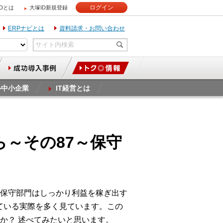
ログイン
IDとは
大塚ID新規登録
ERPナビとは
資料請求・お問い合わせ
ル中小企業
IT経営とは
ら～その87～保守
保守部門はしっかり利益を稼ぎ出す
ている実際を多く見ています。この
か？ 述べてみたいと思います。