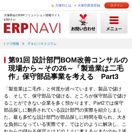
大塚IDとは
大塚ID新規登録
ログイン
大塚商会のERPソリューション情報サイト
ERPナビ
トク◎情報
IT＆ビジネスコラム
第91回 設計部門BOM改善コンサルの
現場から～その26～「製造業は二毛
作」保守部品事業を考える Part3
「製造業は二毛作」と何度か述べています。製品で儲け
る、そして、保守部品で儲ける。ところが保守部品で儲け
ることができない企業を多く預かります。Part2では保守
部品探しに翻弄されている設計部門の実際を紹介しまし
た。最も多忙な設計部門が部品探しに時間を取られ、大き
な負担になっている実際です。ではどのように解決し、こ
れからの儲かる保守とはどのように考えるべきなのか？述