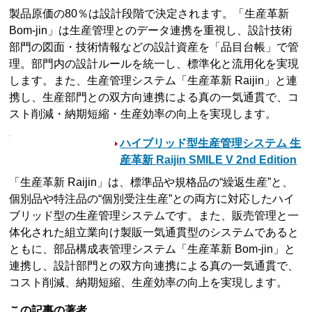
製品原価の80％は設計段階で決定されます。「生産革新
Bom-jin」は生産管理とのデータ連携を重視し、設計技術
部門の図面・技術情報などの設計資産を「品目台帳」で管
理。部門内の設計ルールを統一し、標準化と流用化を実現
します。また、生産管理システム「生産革新 Raijin」と連
携し、生産部門との双方向連携による真の一気通貫で、コ
スト削減・納期短縮・生産効率の向上を実現します。
ハイブリッド型生産管理システム 生
産革新 Raijin SMILE V 2nd Edition
「生産革新 Raijin」は、標準品や規格品の“繰返生産”と、
個別品や特注品の“個別受注生産”との両方に対応したハイ
ブリッド型の生産管理システムです。また、販売管理と一
体化された組立業向け製販一気通貫型のシステムであると
ともに、部品構成表管理システム「生産革新 Bom-jin」と
連携し、設計部門との双方向連携による真の一気通貫で、
コスト削減、納期短縮、生産効率の向上を実現します。
この記事の著者