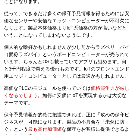
ことになります。
従って、できるだけ多くの保守予見情報を得るためには安
価なセンサーや安価なエッジ・コンピューターが不可欠に
なります。製品本体価格よりIoT系価格の方が高いなどと
いうことになってしまわないようにです。
個人的な嗜好かもしれませんが少し前からラズベリーパイ
（愛称ラズパイ）というボードコンピューターが売られて
います。ちゃんとOSも載っていてアプリも組めます。何
と3千円程度で買える優れものです。IoTのフロントエンド
用エッジ・コンピューターとしては最適かもしれません。
高価なPLCのモジュールを使っていては
価格競争力が厳し
くなるでしょう。
如何に安価にIoTを実現するかは大切な
テーマです。
保守予見情報が的確に把握できれば、正に「攻めの保守ビ
ジネスが」可能になります。製品の不具合を「未然に防
ぐ」という
最も高付加価値
な保守をお客様に提供できるよ