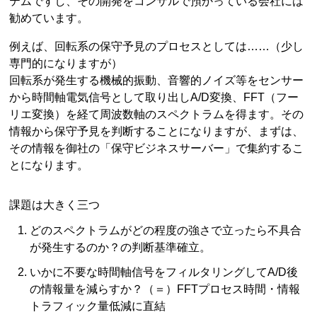
テムですし、その開発をコンサルで預かっている会社には
勧めています。
例えば、回転系の保守予見のプロセスとしては……（少し
専門的になりますが）
回転系が発生する機械的振動、音響的ノイズ等をセンサー
から時間軸電気信号として取り出しA/D変換、FFT（フー
リエ変換）を経て周波数軸のスペクトラムを得ます。その
情報から保守予見を判断することになりますが、まずは、
その情報を御社の「保守ビジネスサーバー」で集約するこ
とになります。
課題は大きく三つ
どのスペクトラムがどの程度の強さで立ったら不具合
が発生するのか？の判断基準確立。
いかに不要な時間軸信号をフィルタリングしてA/D後
の情報量を減らすか？（＝）FFTプロセス時間・情報
トラフィック量低減に直結