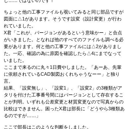
し……ではないのです！
ちょっと他の工事ファイルも覗いてみると同じ部品ですが
図面に△1があります。そうです設変（設計変更）が行わ
れていました。
X君「これが、バージョンがあるという意味かー」と合点
がいきました。となれば他のすべてのファイルも調べる必
要があります。何と他の工事ファイルには△2がありまし
た。一応、確認の為に原図を確認したら△4にまでなって
いました。
ここまで来るのに丸々1日費やしました。「あーあ、先輩
に依頼されているCAD製図おくれちゃうなーー」と独り
言。
結果、「設変無し」、「設変1」、「設変2」の3種類がア
タリを付けた工事番号間にはバージョンとして存在するこ
とが判明。いずれも公差変更と材質変更なので写真からの
比較はできません。困ったX君は部長に「どうやら3種類あ
るのですが……」
ここで部長はこのような判断をしました。