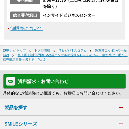
受付時間
9:00～17:30（土日祝日および当社休業日
を除く）
総合受付窓口
インサイドビジネスセンター
卸販売について
ERPナビ トップ
トク◎情報
IT＆ビジネスコラム
製造業ニッポンの一品
熱魂
第90回 設計部門BOM改善コンサルの現場から～その25～「製造業は二毛作」
保守部品事業を考える Part2
資料請求・お問い合わせ
具体的なご検討前のご相談でも、お気軽にお問い合わせください。
製品を探す
SMILEシリーズ