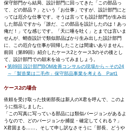
保守部門から結局、設計部門に回ってきた「この部品っ
て、どの部品？」という「お仕事」ですが、設計部門にと
っては厄介な仕事です。そうは言っても設計部門が生み出
した部品ですから「誰だ、この部品を設計したのは！あっ
俺だ！」てな感じです。「天に唾を吐く」とまでは言いま
せんが、蛸壺設計で類似部品ばかり生み出した設計部門
に、この厄介な仕事が回帰したことは間違いありません。
前回（第89回）紹介したケース2とケース3のその後とし
て、設計部門での顛末を辿ってみましょう。
第89回 設計部門BOM改善コンサルの現場から～その24
～「製造業は二毛作」保守部品事業を考える Part1
ケース2の場合
依頼を受け取った技術部長は新人のX君を呼んで、このよ
うに指示しました。
「この写真に写っている部品には類似バージョンがあるよ
うなので、どのバージョンか捕捉・確定してくれる？」
X君固まる……、そして申し訳なさそうに「部長、どうや