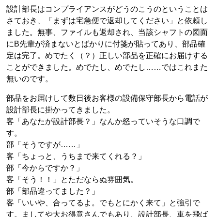
設計部長はコンプライアンスがどうのこうのということは
さておき、「まずは宅急便で返却してください」と依頼し
ました。無事、ファイルも返却され、当該シャフトの図面
にB先輩が済まないとばかりに付箋が貼ってあり、部品確
定は完了。めでたく（？）正しい部品を正確にお届けする
ことができました。めでたし、めでたし……ではこれまた
無いのです。
部品をお届けして数日後お客様の設備保守部長から電話が
設計部長に掛かってきました。
客「あなたが設計部長？」なんか怒っていそうな口調で
す。
部「そうですが……」
客「ちょっと、うちまで来てくれる？」
部「今からですか？」
客「そう！！」とただならぬ雰囲気。
部「部品違ってました？」
客「いいや、合ってるよ。でもとにかく来て」と強引で
す。ましてや大お得意さんでもあり、設計部長、車を飛ば