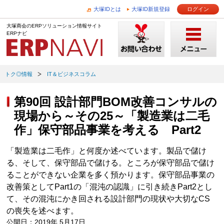
大塚IDとは
大塚ID新規登録
ログイン
大塚商会のERPソリューション情報サイト
ERPナビ
トク◎情報
IT＆ビジネスコラム
第90回 設計部門BOM改善コンサルの
現場から～その25～「製造業は二毛
作」保守部品事業を考える Part2
「製造業は二毛作」と何度か述べています。製品で儲け
る、そして、保守部品で儲ける。ところが保守部品で儲け
ることができない企業を多く預かります。保守部品事業の
改善策としてPart1の「混沌の認識」に引き続きPart2とし
て、その混沌にかき回される設計部門の現状や大切なCS
の喪失を述べます。
公開日：2019年 5月17日