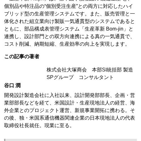
個別品や特注品の“個別受注生産”との両方に対応したハイ
ブリッド型の生産管理システムです。また、販売管理と一
体化された組立業向け製販一気通貫型のシステムであると
ともに、部品構成表管理システム「生産革新 Bom-jin」と
連携し、設計部門との双方向連携による真の一気通貫で、
コスト削減、納期短縮、生産効率の向上を実現します。
この記事の著者
株式会社大塚商会 本部SI統括部 製造
SPグループ コンサルタント
谷口 潤
開発設計製造会社に入社以来、設計開発部部長、企画・営
業部部長などを経て、米国設計・生産現地法人の経営、海
外企業とのプロジェクト運営、新規事業開拓に携わる。そ
の後、独・米国系通信機器関連企業の日本現地法人の代表
取締役社長就任。現業に至る。