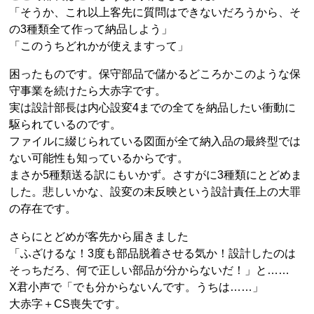
「そうか、これ以上客先に質問はできないだろうから、そ
の3種類全て作って納品しよう」
「このうちどれかが使えますって」
困ったものです。保守部品で儲かるどころかこのような保
守事業を続けたら大赤字です。
実は設計部長は内心設変4までの全てを納品したい衝動に
駆られているのです。
ファイルに綴じられている図面が全て納入品の最終型では
ない可能性も知っているからです。
まさか5種類送る訳にもいかず。さすがに3種類にとどめま
した。悲しいかな、設変の未反映という設計責任上の大罪
の存在です。
さらにとどめが客先から届きました
「ふざけるな！3度も部品脱着させる気か！設計したのは
そっちだろ、何で正しい部品が分からないだ！」と……
X君小声で「でも分からないんです。うちは……」
大赤字＋CS喪失です。