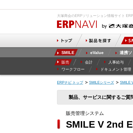
大塚商会のERPソリューション情報サイト ER
SMILE
eValue
連携ソ
販売
会計
人事給与
ワークフロー
ドキュメント管理
ERPナビ トップ
SMILEシリーズ
SMILE 
製品、サービスに関するご質
販売管理システム
SMILE V 2n