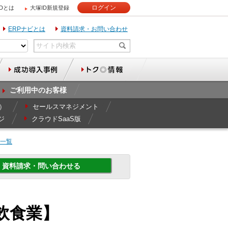
ログイン
IDとは
大塚ID新規登録
ERPナビとは
資料請求・お問い合わせ
ご利用中のお客様
r）
セールスマネジメント
ジ
クラウドSaaS版
例一覧
資料請求・問い合わせる
売・飲食業】