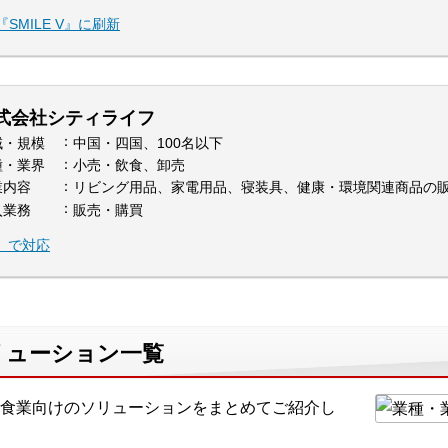
MILE V』に刷新
式会社シティライフ
域・規模
中国・四国、100名以下
種・業界
小売・飲食、卸売
業内容
リビング用品、家電用品、寝装具、健康・環境関連商品の
入業務
販売・購買
V』で対応
リューション一覧
食業向けのソリューションをまとめてご紹介し