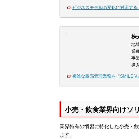
ビジネスモデルの変化に対応する『S
株
地
業
事
導
複雑な販売管理業務を『SMILE 
小売・飲食業界向けソ
業界特有の慣習に特化した小売・飲
ます。