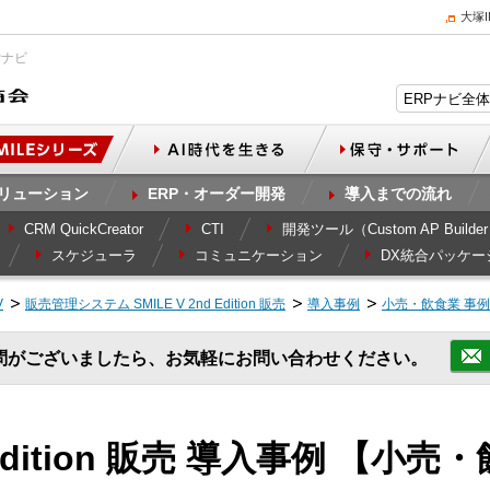
大塚
Pナビ
リューション
ERP・オーダー開発
導入までの流れ
CRM QuickCreator
CTI
開発ツール（Custom AP Builde
スケジューラ
コミュニケーション
DX統合パッケー
V
販売管理システム SMILE V 2nd Edition 販売
導入事例
小売・飲食業 事
問がございましたら、お気軽にお問い合わせください。
d Edition 販売 導入事例 【小