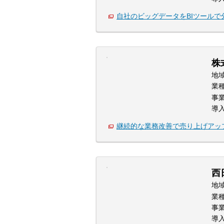
自社のビッグデータをBIツールで
株
地
業
事
導
継続的な業務改善で売り上げアッ
西
地
業
事
導