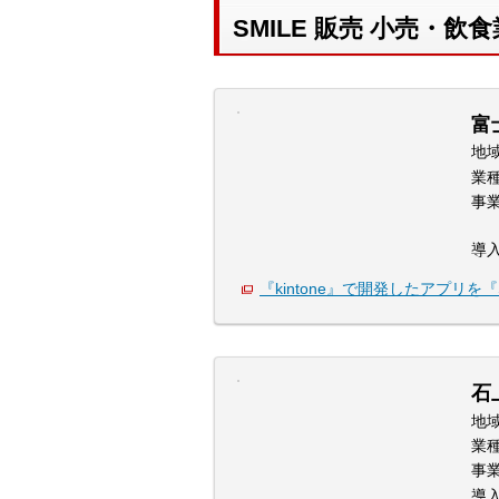
SMILE 販売 小売・
富
地
業
事
導
『kintone』で開発したアプリを『
石
地
業
事
導