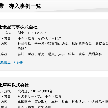
飲食業 導入事例一覧
士食品商事株式会社
域・規模
関東、1,001名以上
種・業界
小売・飲食、その他サービス
業内容
社員食堂、学校及び保育所の給食、福祉施設食堂、病院食堂
託経営
入業務
会計・財務、販売・購買、人事・給与・就業、共通業務
SMILE』と連携
上車輌株式会社
域・規模
北海道、101～1,000名
種・業界
その他サービス、小売・飲食
業内容
車輌販売・買い取り、車検・整備、板金塗装、中古部品の
入業務
販売・購買、顧客管理