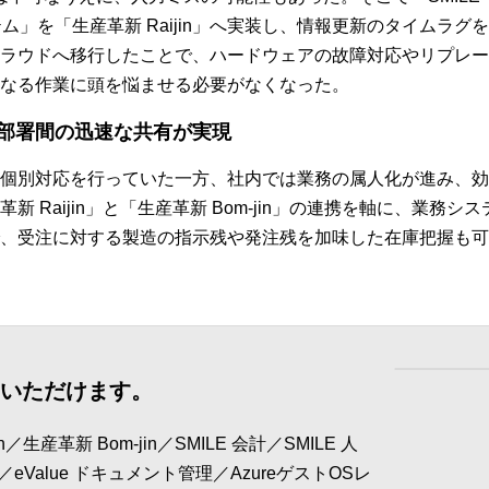
ム」を「生産革新 Raijin」へ実装し、情報更新のタイムラグを
ラウドへ移行したことで、ハードウェアの故障対応やリプレー
なる作業に頭を悩ませる必要がなくなった。
部署間の迅速な共有が実現
個別対応を行っていた一方、社内では業務の属人化が進み、効
 Raijin」と「生産革新 Bom-jin」の連携を軸に、業務
、受注に対する製造の指示残や発注残を加味した在庫把握も可
覧いただけます。
生産革新 Bom-jin／SMILE 会計／SMILE 人
／eValue ドキュメント管理／AzureゲストOSレ