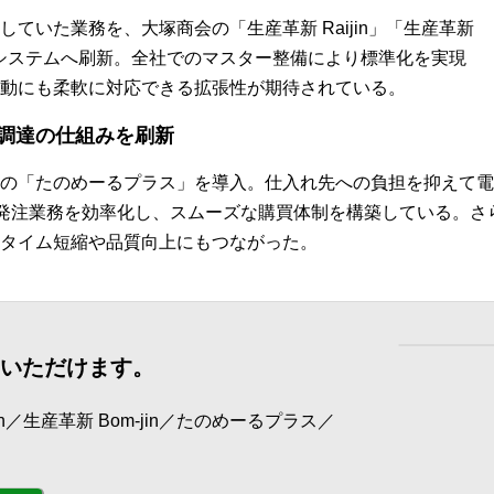
ていた業務を、大塚商会の「生産革新 Raijin」「生産革新
ージシステムへ刷新。全社でのマスター整備により標準化を実現
動にも柔軟に対応できる拡張性が期待されている。
調達の仕組みを刷新
の「たのめーるプラス」を導入。仕入れ先への負担を抑えて電
積り・発注業務を効率化し、スムーズな購買体制を構築している。
タイム短縮や品質向上にもつながった。
覧いただけます。
n／生産革新 Bom-jin／たのめーるプラス／