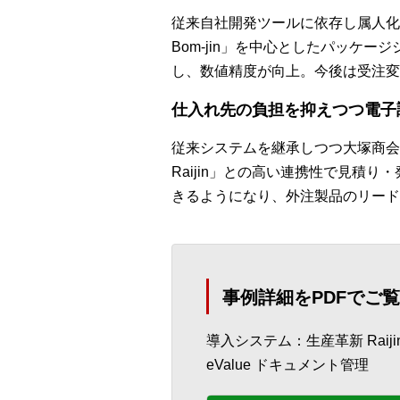
従来自社開発ツールに依存し属人化し
Bom-jin」を中心としたパッケ
し、数値精度が向上。今後は受注変
仕入れ先の負担を抑えつつ電子
従来システムを継承しつつ大塚商会
Raijin」との高い連携性で見
きるようになり、外注製品のリード
事例詳細をPDFでご
導入システム：生産革新 Raiji
eValue ドキュメント管理