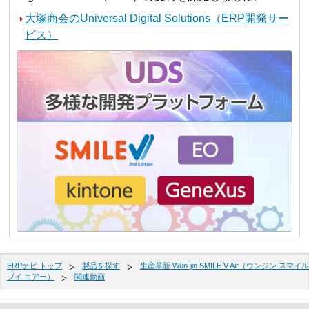
大塚商会のUniversal Digital Solutions（ERP開発サー
ビス）
ERPナビ トップ
製品を探す
生産革新 Wun-jin SMILE V Air（ウンジン スマイル
ブイ エアー）
関連動画