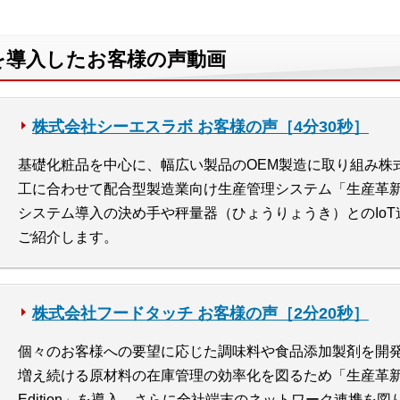
n」を導入したお客様の声動画
株式会社シーエスラボ お客様の声［4分30秒］
基礎化粧品を中心に、幅広い製品のOEM製造に取り組み株
工に合わせて配合型製造業向け生産管理システム「生産革新 Bl
システム導入の決め手や秤量器（ひょうりょうき）とのIo
ご紹介します。
株式会社フードタッチ お客様の声［2分20秒］
個々のお客様への要望に応じた調味料や食品添加製剤を開
増え続ける原材料の在庫管理の効率化を図るため「生産革新 Blendj
Edition」を導入。さらに全社端末のネットワーク連携を