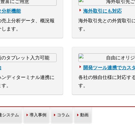
タ分析機能
海外取引にも対応
の売上分析データ、概況報
海外取引先との外貨取引
介します。
す。
力
開発ツール連携でカス
ハンディターミナル連携に
各社の独自仕様に対応す
ます。
す。
連システム
導入事例
コラム
動画