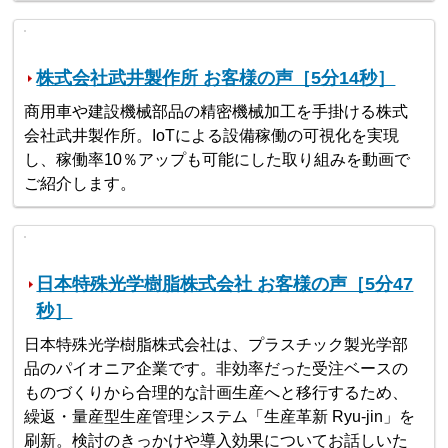
株式会社武井製作所 お客様の声［5分14秒］
商用車や建設機械部品の精密機械加工を手掛ける株式
会社武井製作所。IoTによる設備稼働の可視化を実現
し、稼働率10％アップも可能にした取り組みを動画で
ご紹介します。
日本特殊光学樹脂株式会社 お客様の声［5分47
秒］
日本特殊光学樹脂株式会社は、プラスチック製光学部
品のパイオニア企業です。非効率だった受注ベースの
ものづくりから合理的な計画生産へと移行するため、
繰返・量産型生産管理システム「生産革新 Ryu-jin」を
刷新。検討のきっかけや導入効果についてお話しいた