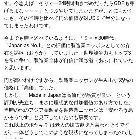
す。今思えば「そりゃー24時間働きづめだったらGDPも稼
げるよな～～～」とつぶやいてしまいますが、とにもかく
にも、その当時と比べて円の価値が対US＄で半分になっ
てしまったわけです。
今までも時々述べているように、「＄＝￥80時代」
「Japan as No.1」との評価に製造業ニッポンとしての存
在を謳歌（おうか）していました。世界競争力もトップ3
を常に争い、製造業全体が自信に満ち溢（あふ）れていた
と思います。
円が高いわけですから、製造業ニッポンが生み出す製品の
価格は「高価」でした。
しかし、「Made in Japanは高価だが品質が良い」という
評判が先立ち、まさに理想的な付加価値のあり方でした。
当時の他のアジア圏製品を製造業ニッポンは「安かろう悪
かろうです」と見下していたのも事実です。
これ以上のボヤキ？ は老人の懐古趣味と言われそうです
が、一体どうしてこのような現状になってしまったのでし