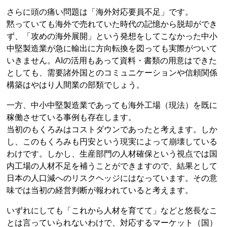
さらに頭の痛い問題は「海外対応要員不足」です。
黙っていても海外で売れていた時代の記憶から脱却ができ
ず、「攻めの海外展開」という発想をしてこなかった中小
中堅製造業が急に輸出に方向転換を図っても実際がついて
いきません。AIの活用もあって資料・書類の用意はできた
としても、需要諸外国とのコミュニケーションや信頼関係
構築はやはり人間業の部類でしょう。
一方、中小中堅製造業であっても海外工場（現法）を既に
稼働させている事例も存在します。
当初のもくろみはコストダウンであったと考えます。しか
し、このもくろみも円安という現実によって崩壊している
わけです。しかし、生産部門の人材確保という視点では国
内工場の人材不足を補うことができますので、結果として
日本の人口減へのリスクヘッジにはなっています。その意
味では当初の経営判断が報われていると考えます。
いずれにしても「これから人材を育てて」などと悠長なこ
とは言っていられないわけで、対応するマーケット（国）