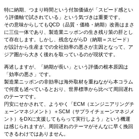
特に納期、つまり時間という付加価値が「スピード感とい
う評価軸で試されている」という気づきは重要です。
その意味からしてもQCD（品質・価格・納期）改善はまさ
に三位一体であり、製造業ニッポンの生き残り策の肝とし
て存在します。しかし、残念ながらD（納期＝スピード）
が設計から生産までの全社効率の悪さが主因となって、ア
ジア圏から大きく後れを取っているのが現状です。
再述しますが、「納期が長い」という評価の根本原因は
「効率の悪さ」です。
製造業ニッポンの非効率は海外取材を重ねながら本コラム
で何度も述べているとおり、世界標準から比べて周回遅れ
のテーマです。
円安にせかされて、ようやく「ECM（エンジニアリングチ
ェーンマネジメント）＋SCM（サプライチェーンマネジメ
ント）をDXに支援してもらって実行しよう」という機運
は感じられますが、周回遅れのテーマがそんなに早く挽回
できるわけではありません。