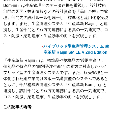
Bom-jin」は生産管理とのデータ連携を重視し、設計技術
部門の図面・技術情報などの設計資産を「品目台帳」で管
理。部門内の設計ルールを統一し、標準化と流用化を実現
します。また、生産管理システム「生産革新 Raijin」と連
携し、生産部門との双方向連携による真の一気通貫で、コ
スト削減・納期短縮・生産効率の向上を実現します。
ハイブリッド型生産管理システム 生
産革新 Raijin SMILE V 2nd Edition
「生産革新 Raijin」は、標準品や規格品の“繰返生産”と、
個別品や特注品の“個別受注生産”との両方に対応したハイ
ブリッド型の生産管理システムです。また、販売管理と一
体化された組立業向け製販一気通貫型のシステムであると
ともに、部品構成表管理システム「生産革新 Bom-jin」と
連携し、設計部門との双方向連携による真の一気通貫で、
コスト削減、納期短縮、生産効率の向上を実現します。
この記事の著者