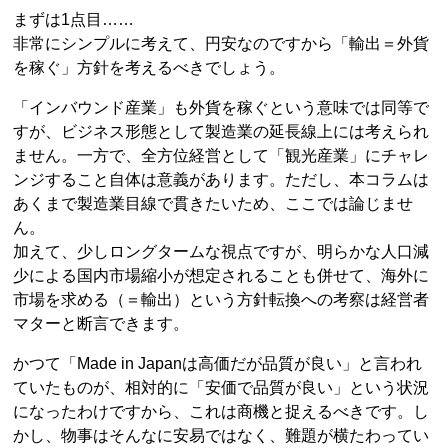
まずは1点目……
非常にシンプルに考えて、円安なのですから「輸出＝外貨
を稼ぐ」方針を考えるべきでしょう。
「インバウンド産業」も外貨を稼ぐという意味では同等で
すが、ビジネス形態として製造業の延長線上には考えられ
ません。一方で、全方位経営として「観光産業」にチャレ
ンジすること自体は意義があります。ただし、本コラムは
あくまで製造業目線で貫きたいため、ここでは論じませ
ん。
加えて、少しロングタームな視点ですが、明らかな人口減
少による国内市場縮小が想定されることも併せて、海外に
市場を求める（＝輸出）という方針転換への考察は経営者
マターと断言できます。
かつて「Made in Japanは高価だが品質が良い」と言われ
ていたものが、相対的に「安価で品質が良い」という状況
になったわけですから、これは商機と捉えるべきです。し
かし、物事はそんなに安易ではなく、難題が横たわってい