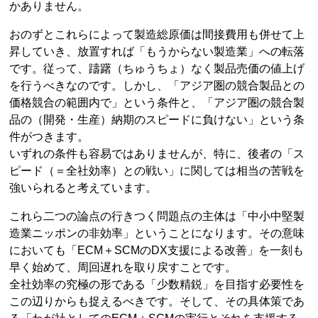
かありません。
おのずとこれらによって製造総原価は間接費用も併せて上
昇していき、放置すれば「もうからない製造業」への転落
です。従って、躊躇（ちゅうちょ）なく製品売価の値上げ
を行うべきなのです。しかし、「アジア圏の競合製品との
価格競合の範囲内で」という条件と、「アジア圏の競合製
品の（開発・生産）納期のスピードに負けない」という条
件がつきます。
いずれの条件も容易ではありませんが、特に、後者の「ス
ピード（＝全社効率）との戦い」に関しては相当の苦戦を
強いられると考えています。
これら二つの論点の行きつく問題点の主体は「中小中堅製
造業ニッポンの非効率」ということになります。その意味
においても「ECM＋SCMのDX支援による改善」を一刻も
早く始めて、周回遅れを取り戻すことです。
全社効率の究極の形である「少数精鋭」を目指す必要性を
この辺りからも捉えるべきです。そして、その具体策であ