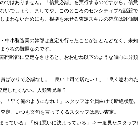
のではありません。「信賞必罰」を実行するのですから。信賞
ないでしょう。ましてや、このところのセンシティブな話題で
しまわないためにも、根拠を示せる査定スキルの確立は評価制
・中小製造業の幹部は査定を行ったことがほとんどなく、未知
まう程の難題なのです。
計部門幹部に査定をさせると、おおむね以下のような傾向に分類
信賞ばかりで必罰なし。「良い上司で居たい！」「良く思われ
：査定したくない。人類皆兄弟？
長。「早く俺のようになれ！」スタッフは全員白けて断絶状態
い査定。いつも文句を言ってくるスタッフは悪い査定。
まっている」「Bは悪いに決まっている」⇒ 一度見たスタッ