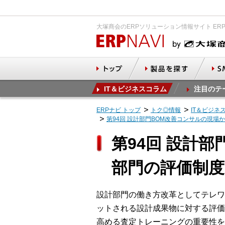
大塚商会のERPソリューション情報サイト ER
IT＆ビジネスコラム
注目のテ
ERPナビ トップ
トク◎情報
IT＆ビジネ
第94回 設計部門BOM改善コンサルの現場
第94回 設計
部門の評価制度
設計部門の働き方改革としてテレワ
ットされる設計成果物に対する評価
高める査定トレーニングの重要性を