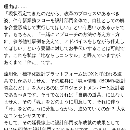
理由は……
「現状否定できたのだから、改革のプロセスやあるべき
姿、伴う新業務フローを設計部門全体で、自社としての解
を合意形成して実行してほしい」という思いがあるからで
す。もちろん、「一緒にアプローチの方法や考え方・方
針、参考他社事例を交えて、アドバイスをしながら伴走し
てほしい」という要望に対してお手伝いすることは可能で
す。これを私は「地ならしコンサル」と呼んでいますが、
あくまで「伴走」です。
流用化・標準化設計プラットフォームはDXと呼ばれる道
具でしかありません。その道具に「魂＝情報（BOMや設計
資産など）」を入れるのはプロジェクトメンバーと設計者
であるべきです。そうでなければ「自前の道具」にはなり
ません。その「魂」をどのように用意して、それに伴う
「汗」をどのように分担しながら、進めていくのか？ 大切
なコンセンサスです。
そして、その延長線上に設計部門改革成就の成果として
ECMが可能な設計部門となれるわけです。つまり、それが