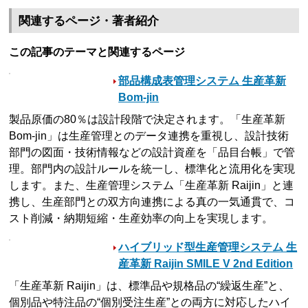
関連するページ・著者紹介
この記事のテーマと関連するページ
部品構成表管理システム 生産革新
Bom-jin
製品原価の80％は設計段階で決定されます。「生産革新
Bom-jin」は生産管理とのデータ連携を重視し、設計技術
部門の図面・技術情報などの設計資産を「品目台帳」で管
理。部門内の設計ルールを統一し、標準化と流用化を実現
します。また、生産管理システム「生産革新 Raijin」と連
携し、生産部門との双方向連携による真の一気通貫で、コ
スト削減・納期短縮・生産効率の向上を実現します。
ハイブリッド型生産管理システム 生
産革新 Raijin SMILE V 2nd Edition
「生産革新 Raijin」は、標準品や規格品の“繰返生産”と、
個別品や特注品の“個別受注生産”との両方に対応したハイ