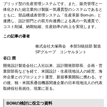
ブリッド型の生産管理システムです。また、販売管理と一
体化された組立業向け製販一気通貫型のシステムであると
ともに、部品構成表管理システム「生産革新 Bom-jin」と
連携し、設計部門との双方向連携による真の一気通貫で、
コスト削減、納期短縮、生産効率の向上を実現します。
この記事の著者
株式会社大塚商会 本部SI統括部 製造
SPグループ コンサルタント
谷口 潤
開発設計製造会社に入社以来、設計開発部部長、企画・営
業部部長などを経て、米国設計・生産現地法人の経営、海
外企業とのプロジェクト運営、新規事業開拓に携わる。そ
の後、独・米国系通信機器関連企業の日本現地法人の代表
取締役社長就任。現業に至る。
BOMの検討に役立つ資料