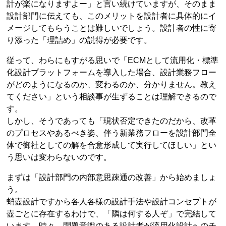
計が楽になりますよー」と言い続けていますが、そのまま
設計部門に伝えても、このメリットを設計者に具体的にイ
メージしてもらうことは難しいでしょう。設計者の性に寄
り添った「理詰め」の説得が必要です。
従って、わらにもすがる思いで「ECMとして流用化・標準
化設計プラットフォームを導入した場合、設計業務フロー
がどのようになるのか、変わるのか、分かりません。教え
てください」という相談事が生ずることは理解できるので
す。
しかし、そうであっても「現状否定できたのだから、改革
のプロセスやあるべき姿、伴う新業務フローを設計部門全
体で御社としての解を合意形成して実行してほしい」とい
う思いは変わらないのです。
まずは「設計部門の内部意思疎通の改善」から始めましょ
う。
蛸壺設計ですから各人各様の設計手法や設計コンセプトが
壺ごとに存在するわけで、「隣は何する人ぞ」で完結して
います。時々、問題意識のある設計者が流用化設計へのチ