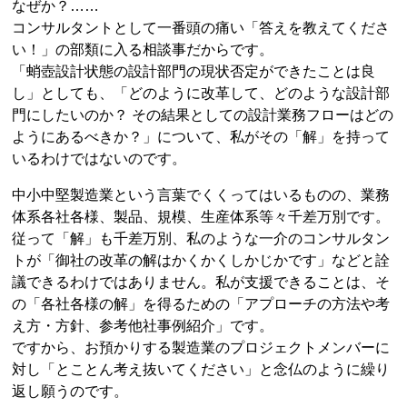
なぜか？……
コンサルタントとして一番頭の痛い「答えを教えてくださ
い！」の部類に入る相談事だからです。
「蛸壺設計状態の設計部門の現状否定ができたことは良
し」としても、「どのように改革して、どのような設計部
門にしたいのか？ その結果としての設計業務フローはどの
ようにあるべきか？」について、私がその「解」を持って
いるわけではないのです。
中小中堅製造業という言葉でくくってはいるものの、業務
体系各社各様、製品、規模、生産体系等々千差万別です。
従って「解」も千差万別、私のような一介のコンサルタン
トが「御社の改革の解はかくかくしかじかです」などと詮
議できるわけではありません。私が支援できることは、そ
の「各社各様の解」を得るための「アプローチの方法や考
え方・方針、参考他社事例紹介」です。
ですから、お預かりする製造業のプロジェクトメンバーに
対し「とことん考え抜いてください」と念仏のように繰り
返し願うのです。