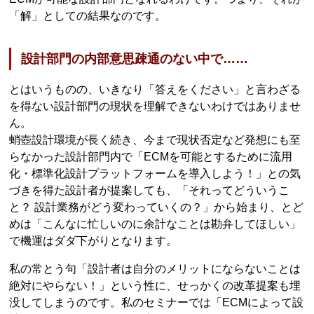
「解」としての結果なのです。
設計部門の内部意思疎通のない中で……
とはいうものの、いきなり「答えをください」と言わざる
を得ない設計部門の現状を理解できないわけではありませ
ん。
蛸壺設計環境が長く続き、今まで現状否定など発想にも至
らなかった設計部門内で「ECMを可能とするために流用
化・標準化設計プラットフォームを導入しよう！」との気
づきを得た設計者が提案しても、「それってどういうこ
と？ 設計業務がどう変わっていくの？」から始まり、とど
めは「こんなに忙しいのに余計なことは勘弁してほしい」
で機運はダダ下がりとなります。
私の常とう句「設計者は自分のメリットにならないことは
絶対にやらない！」という性に、せっかくの改革提案も埋
没してしまうのです。私のセミナーでは「ECMによって設