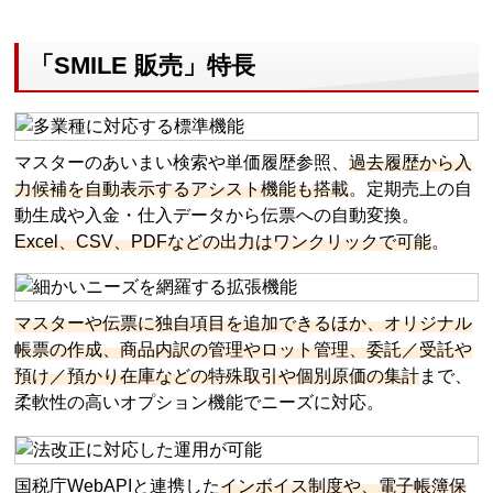
「SMILE 販売」特長
マスターのあいまい検索や単価履歴参照、
過去履歴から入
力候補を自動表示するアシスト機能も搭載
。定期売上の自
動生成や入金・仕入データから伝票への自動変換。
Excel、CSV、PDFなどの出力はワンクリックで可能
。
マスターや伝票に独自項目を追加できるほか、オリジナル
帳票の作成、商品内訳の管理やロット管理、委託／受託や
預け／預かり在庫などの特殊取引や個別原価の集計
まで、
柔軟性の高いオプション機能でニーズに対応。
国税庁WebAPIと連携した
インボイス制度や、電子帳簿保